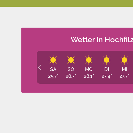
Wetter in Hochfil
SA
SO
MO
DI
MI
25.7
°
28.7
°
28.1
°
27.4
°
27.7
°