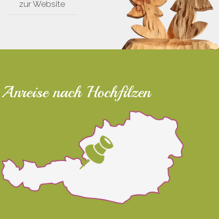
zur Website
Anreise nach Hochfilzen