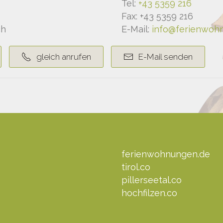
Tel:
+43 5359 216
Fax: +43 5359 216
ch
E-Mail:
info@ferienwohn
gleich anrufen
E-Mail senden
ferienwohnungen.de
tirol.co
pillerseetal.co
hochfilzen.co