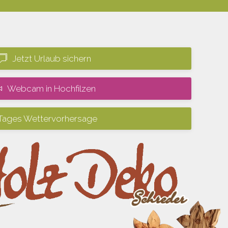
Jetzt Urlaub sichern
Webcam in Hochfilzen
Tages Wettervorhersage