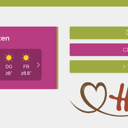
zen
7-
DO
FR
28
°
28.8
°